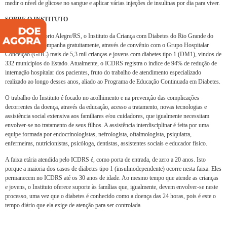
medir o nível de glicose no sangue e aplicar várias injeções de insulinas por dia para viver.
SOBRE O INSTITUTO
Localizado em Porto Alegre/RS, o Instituto da Criança com Diabetes do Rio Grande do
Sul (ICDRS) acompanha gratuitamente, através de convênio com o Grupo Hospitalar
Conceição (GHC) mais de 5,3 mil crianças e jovens com diabetes tipo 1 (DM1), vindos de
332 municípios do Estado. Atualmente, o ICDRS registra o índice de 94% de redução de
internação hospitalar dos pacientes, fruto do trabalho de atendimento especializado
realizado ao longo desses anos, aliado ao Programa de Educação Continuada em Diabetes.
O trabalho do Instituto é focado no acolhimento e na prevenção das complicações
decorrentes da doença, através da educação, acesso a tratamento, novas tecnologias e
assistência social extensiva aos familiares e/ou cuidadores, que igualmente necessitam
envolver-se no tratamento de seus filhos. A assistência interdisciplinar é feita por uma
equipe formada por endocrinologistas, nefrologista, oftalmologista, psiquiatra,
enfermeiras, nutricionistas, psicóloga, dentistas, assistentes sociais e educador físico.
A faixa etária atendida pelo ICDRS é, como porta de entrada, de zero a 20 anos. Isto
porque a maioria dos casos de diabetes tipo 1 (insulinodependente) ocorre nesta faixa. Eles
permanecem no ICDRS até os 30 anos de idade. Ao mesmo tempo que atende as crianças
e jovens, o Instituto oferece suporte às famílias que, igualmente, devem envolver-se neste
processo, uma vez que o diabetes é conhecido como a doença das 24 horas, pois é este o
tempo diário que ela exige de atenção para ser controlada.