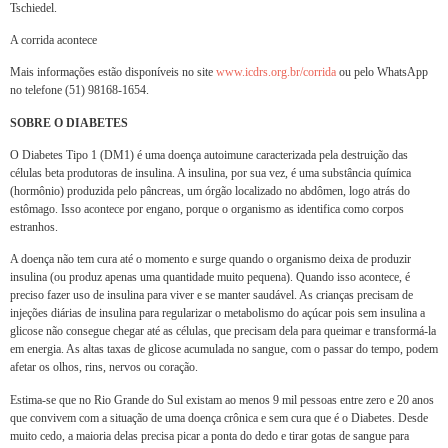
Tschiedel.
A corrida acontece
Mais informações estão disponíveis no site
www.icdrs.org.br/corrida
ou pelo WhatsApp
no telefone (51) 98168-1654.
SOBRE O DIABETES
O Diabetes Tipo 1 (DM1) é uma doença autoimune caracterizada pela destruição das
células beta produtoras de insulina. A insulina, por sua vez, é uma substância química
(hormônio) produzida pelo pâncreas, um órgão localizado no abdômen, logo atrás do
estômago. Isso acontece por engano, porque o organismo as identifica como corpos
estranhos.
A doença não tem cura até o momento e surge quando o organismo deixa de produzir
insulina (ou produz apenas uma quantidade muito pequena). Quando isso acontece, é
preciso fazer uso de insulina para viver e se manter saudável. As crianças precisam de
injeções diárias de insulina para regularizar o metabolismo do açúcar pois sem insulina a
glicose não consegue chegar até as células, que precisam dela para queimar e transformá-la
em energia. As altas taxas de glicose acumulada no sangue, com o passar do tempo, podem
afetar os olhos, rins, nervos ou coração.
Estima-se que no Rio Grande do Sul existam ao menos 9 mil pessoas entre zero e 20 anos
que convivem com a situação de uma doença crônica e sem cura que é o Diabetes. Desde
muito cedo, a maioria delas precisa picar a ponta do dedo e tirar gotas de sangue para