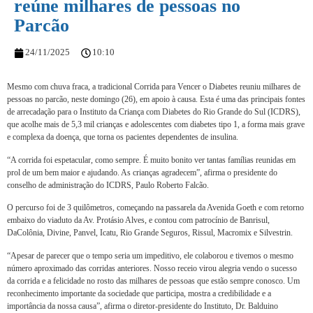
reúne milhares de pessoas no
Parcão
24/11/2025
10:10
Mesmo com chuva fraca, a tradicional Corrida para Vencer o Diabetes reuniu milhares de
pessoas no parcão, neste domingo (26), em apoio à causa. Esta é uma das principais fontes
de arrecadação para o Instituto da Criança com Diabetes do Rio Grande do Sul (ICDRS),
que acolhe mais de 5,3 mil crianças e adolescentes com diabetes tipo 1, a forma mais grave
e complexa da doença, que torna os pacientes dependentes de insulina.
“A corrida foi espetacular, como sempre. É muito bonito ver tantas famílias reunidas em
prol de um bem maior e ajudando. As crianças agradecem”, afirma o presidente do
conselho de administração do ICDRS, Paulo Roberto Falcão.
O percurso foi de 3 quilômetros, começando na passarela da Avenida Goeth e com retorno
embaixo do viaduto da Av. Protásio Alves, e contou com patrocínio de Banrisul,
DaColônia, Divine, Panvel, Icatu, Rio Grande Seguros, Rissul, Macromix e Silvestrin.
“Apesar de parecer que o tempo seria um impeditivo, ele colaborou e tivemos o mesmo
número aproximado das corridas anteriores. Nosso receio virou alegria vendo o sucesso
da corrida e a felicidade no rosto das milhares de pessoas que estão sempre conosco. Um
reconhecimento importante da sociedade que participa, mostra a credibilidade e a
importância da nossa causa”, afirma o diretor-presidente do Instituto, Dr. Balduino