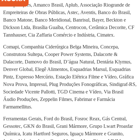
Incorporações, Amanco Brasil, Aplub, Associação Riogrande de
Empreiteiras de Obras Públicas, Astec, Aventis, Banco do Brasil,
Banco Matone, Banco Meridional, Banrisul, Bayer, Beckton e
Dickson Ltda, Brasília Guaíba, Centrocon, Cerâmica Decorite, CF
Tannhauser, Cia Zaffaria Comércio e Indústria, Cimatex.
Comapi, Companhia Ciderúrgica Belga Mineira, Concepa,
Construtora Sultepa, Cooper Power Systems, Dalacorte &
Dalacorte, Damovo do Brasil, D’água Natural, Dentária Klymus,
Denver Global, Elegê Alimentos, Esquadrias Marsul, Esquadrias
Pintz, Expresso Mercúrio, Estação Elétrica Filme e Vídeo, Gráfica
Nova Prova, Impresul, Plug Produções Fonográficas, Sindigraf-RS,
Sociedade Vicente Pallotti, TGD Cinema e Vídeo, Via Brasil
Áudio Produções, Zeppelin Filmes, Fabrimar e Farmácia
Farmamellitus.
Ferramentas Gerais, Ford do Brasil, Fosroc Reax, Gás Central,
Gessotec, GKN do Brasil, Grani Mármore, Grupo Lwart Proasfar
Química, Icatu Hartford Seguros, Iguaçu Mármore e Granito,