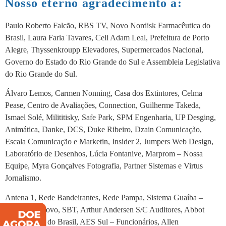
Nosso eterno agradecimento a:
Paulo Roberto Falcão, RBS TV, Novo Nordisk Farmacêutica do
Brasil, Laura Faria Tavares, Celi Adam Leal, Prefeitura de Porto
Alegre, Thyssenkroupp Elevadores, Supermercados Nacional,
Governo do Estado do Rio Grande do Sul e Assembleia Legislativa
do Rio Grande do Sul.
Álvaro Lemos, Carmen Nonning, Casa dos Extintores, Celma
Pease, Centro de Avaliações, Connection, Guilherme Takeda,
Ismael Solé, Milititisky, Safe Park, SPM Engenharia, UP Desging,
Animática, Danke, DCS, Duke Ribeiro, Dzain Comunicação,
Escala Comunicação e Marketin, Insider 2, Jumpers Web Design,
Laboratório de Desenhos, Lúcia Fontanive, Marprom – Nossa
Equipe, Myra Gonçalves Fotografia, Partner Sistemas e Virtus
Jornalismo.
Antena 1, Rede Bandeirantes, Rede Pampa, Sistema Guaíba –
Correio do Povo, SBT, Arthur Andersen S/C Auditores, Abbot
Laboratórios do Brasil, AES Sul – Funcionários, Allen