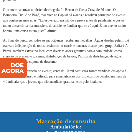
passarela.
O primeiro a cruzar o pórtico de chegada foi Renan da Costa Cruz, de 26 anos. O
Bombeiro Civil é de Bagé, mas vive na Capital há 4 anos e resolveu participar do evento
que conheceu anos atrás. “Eu estive aqui assistindo a prova antes da pandemia, e gostei
muito desse clima, da atmosfera, do ambiente familiar que se vê aqui. É um evento muito
bonito, uma causa muito justa”, afirma.
Ao final do percurso, todos os participantes receberam medalhas. Águas doadas pela Fruki
estavam à disposição de todos, assim como maçãs e bananas doadas pelo grupo Zaffari. A
Panvel também esteve no local com diversas ações gratuitas para a comunidade, como
aferição de pressão e glicemia, distribuição de balões, PitStop de distribuição de água,
roleta de brindes e cupons de desconto.
Conforme a organização do evento, cerca de 10 mil camisetas foram vendidas em apoio à
causa. Todo o recurso é utilizado para a manutenção dos projetos que beneficiam mais de
4,5 mil crianças e jovens que são atendidas gratuitamente pelo Instituto.
Marcação de consulta
Ambulatório: