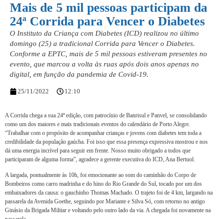
Mais de 5 mil pessoas participam da
24ª Corrida para Vencer o Diabetes
O Instituto da Criança com Diabetes (ICD) realizou no último
domingo (25) a tradicional Corrida para Vencer o Diabetes.
Conforme a EPTC, mais de 5 mil pessoas estiveram presentes no
evento, que marcou a volta às ruas após dois anos apenas no
digital, em função da pandemia de Covid-19.
25/11/2022
12:10
A Corrida chega a sua 24ª edição, com patrocínio de Banrisul e Panvel, se consolidando
como um dos maiores e mais tradicionais eventos do calendário de Porto Alegre.
“Trabalhar com o propósito de acompanhar crianças e jovens com diabetes tem toda a
credibilidade da população gaúcha. Foi isso que essa presença expressiva mostrou e nos
dá uma energia incrível para seguir em frente. Nosso muito obrigado a todos que
participaram de alguma forma”, agradece a gerente executiva do ICD, Ana Bertuol.
A largada, pontualmente às 10h, foi emocionante ao som do caminhão do Corpo de
Bombeiros como carro madrinha e do hino do Rio Grande do Sul, tocado por um dos
embaixadores da causa: o gauchinho Thomas Machado. O trajeto foi de 4 km, largando na
passarela da Avenida Goethe, seguindo por Mariante e Silva Só, com retorno no antigo
Ginásio da Brigada Militar e voltando pelo outro lado da via. A chegada foi novamente na