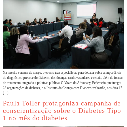
Na terceira semana de março, o evento traz especialistas para debater sobre a importância
do diagnóstico precoce do diabetes, das doenças cardiovasculares e renais, além de formas
de tratamento integrado e políticas públicas O Vozes do Advocacy, Federação que integra
28 organizações de diabetes, e o Instituto da Criança com Diabetes realizarão, nos dias 17
[…]
Paula Toller protagoniza campanha de
conscientização sobre o Diabetes Tipo
1 no mês do diabetes