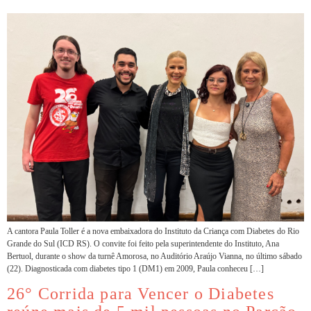
A cantora Paula Toller é a nova embaixadora do Instituto da Criança com Diabetes do Rio
Grande do Sul (ICD RS). O convite foi feito pela superintendente do Instituto, Ana
Bertuol, durante o show da turnê Amorosa, no Auditório Araújo Vianna, no último sábado
(22). Diagnosticada com diabetes tipo 1 (DM1) em 2009, Paula conheceu […]
26° Corrida para Vencer o Diabetes