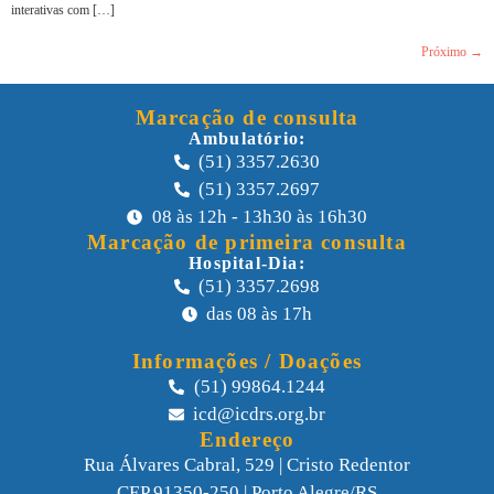
interativas com […]
Próximo
→
Marcação de consulta
Ambulatório:
(51) 3357.2630
(51) 3357.2697
08 às 12h - 13h30 às 16h30
Marcação de primeira consulta
Hospital-Dia:
(51) 3357.2698
das 08 às 17h
Informações / Doações
(51) 99864.1244
icd@icdrs.org.br
Endereço
Rua Álvares Cabral, 529 | Cristo Redentor
CEP 91350-250 | Porto Alegre/RS