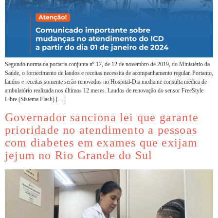
Segundo norma da portaria conjunta nº 17, de 12 de novembro de 2019, do Ministério da
Saúde, o fornecimento de laudos e receitas necessita de acompanhamento regular. Portanto,
laudos e receitas somente serão renovados no Hospital-Dia mediante consulta médica de
ambulatório realizada nos últimos 12 meses. Laudos de renovação do sensor FreeStyle
Libre (Sistema Flash) […]
Governador sanciona lei que garante
prioridade no atendimento a pessoas
com diabetes em exames que exijam
jejum no Rio Grande do Sul