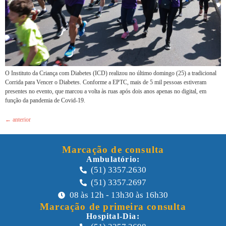
O Instituto da Criança com Diabetes (ICD) realizou no último domingo (25) a tradicional
Corrida para Vencer o Diabetes. Conforme a EPTC, mais de 5 mil pessoas estiveram
presentes no evento, que marcou a volta às ruas após dois anos apenas no digital, em
função da pandemia de Covid-19.
←
anterior
Marcação de consulta
Ambulatório:
(51) 3357.2630
(51) 3357.2697
08 às 12h - 13h30 às 16h30
Marcação de primeira consulta
Hospital-Dia: